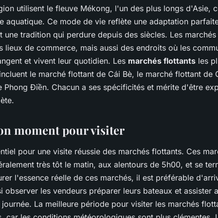
égion utilisent le fleuve Mékong, l'un des plus longs d'Asie
te aquatique. Ce mode de vie reflète une adaptation parfait
t une tradition qui perdure depuis des siècles. Les marchés 
s lieux de commerce, mais aussi des endroits où les comm
ngent et vivent leur quotidien. Les
marchés flottants
les p
ncluent le marché flottant de Cái Bè, le marché flottant de 
e Phong Điền. Chacun a ses spécificités et mérite d'être ex
ète.
bon moment pour visiter
entiel pour une visite réussie des marchés flottants. Ces ma
lement très tôt le matin, aux alentours de 5h00, et se ter
er l'essence réelle de ces marchés, il est préférable d'arri
i observer les vendeurs préparer leurs bateaux et assister 
 journée. La meilleure période pour visiter les marchés flott
 car les conditions météorologiques sont plus clémentes. 