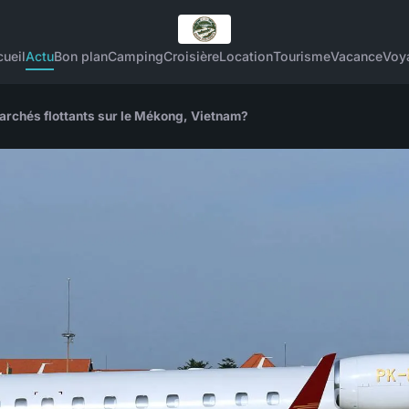
ueil
Actu
Bon plan
Camping
Croisière
Location
Tourisme
Vacance
Voy
archés flottants sur le Mékong, Vietnam?