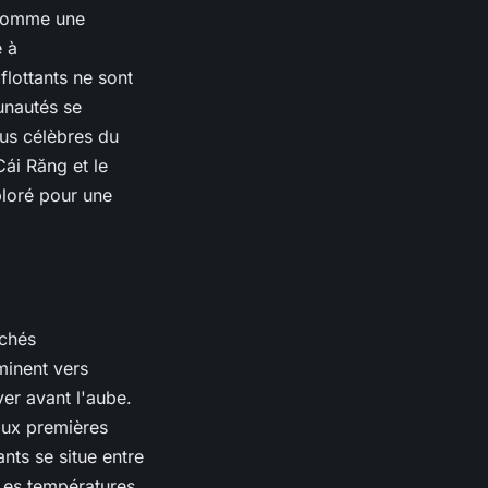
, comme une
e à
flottants ne sont
unautés se
lus célèbres du
Cái Răng et le
ploré pour une
rchés
minent vers
ver avant l'aube.
aux premières
ants se situe entre
Les températures