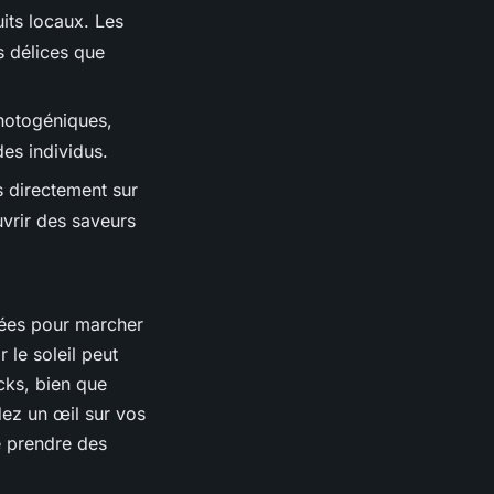
its locaux. Les
s délices que
hotogéniques,
es individus.
s directement sur
uvrir des saveurs
tées pour marcher
 le soleil peut
cks, bien que
dez un œil sur vos
e prendre des