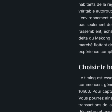
habitants de la r
véritable autorou
l'environnement e
pas seulement de
rassemblent, écha
delta du Mékong i
marché flottant d
expérience compl
Choisir le 
Le timing est ess
commencent généra
10h00. Pour captur
Vous pourrez ains
transactions de la
décembre et mars,