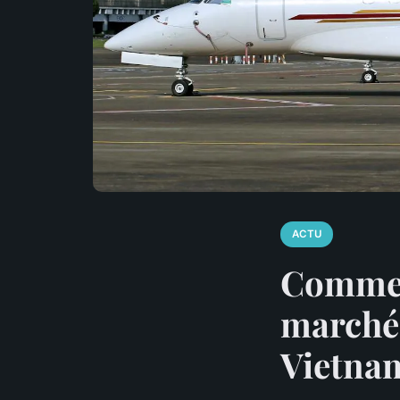
ACTU
Comment
marchés
Vietna