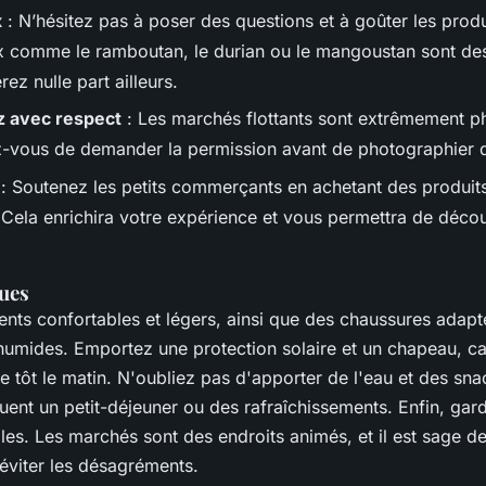
x
: N’hésitez pas à poser des questions et à goûter les produ
ux comme le ramboutan, le durian ou le mangoustan sont de
ez nulle part ailleurs.
z avec respect
: Les marchés flottants sont extrêmement p
-vous de demander la permission avant de photographier d
: Soutenez les petits commerçants en achetant des produit
 Cela enrichira votre expérience et vous permettra de déco
ques
nts confortables et légers, ainsi que des chaussures adap
humides. Emportez une protection solaire et un chapeau, car
e tôt le matin. N'oubliez pas d'apporter de l'eau et des sna
luent un petit-déjeuner ou des rafraîchissements. Enfin, gar
lles. Les marchés sont des endroits animés, et il est sage d
éviter les désagréments.