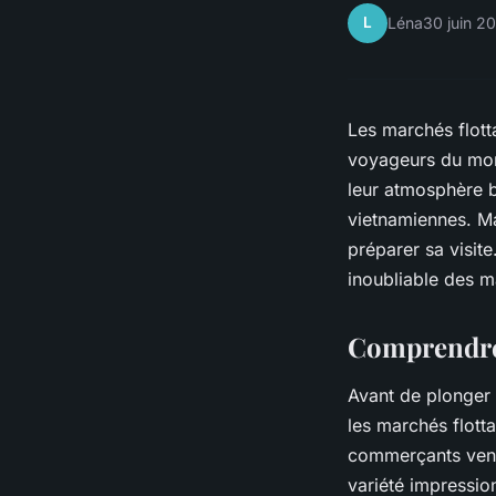
L
Léna
30 juin 2
Les marchés flott
voyageurs du mond
leur atmosphère bo
vietnamiennes. Mai
préparer sa visit
inoubliable des m
Comprendre 
Avant de plonger 
les marchés flotta
commerçants vende
variété impressio