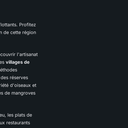
ottants. Profitez
n de cette région
ouvrir l'artisanat
Les
villages de
méthodes
 des réserves
iété d'oiseaux et
dés de mangroves
eu, les plats de
eux restaurants