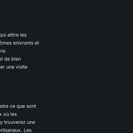
i attire les
ômes enivrants et
ons
el de bien
er une visite
endre ce que sont
x où les
 y trouverez une
rtisanaux. Les